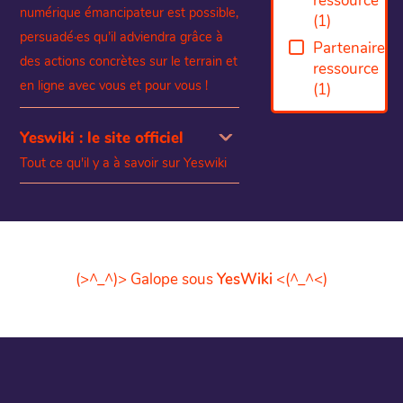
ressource
numérique émancipateur est possible,
(
1
)
persuadé·es qu’il adviendra grâce à
Partenaire
des actions concrètes sur le terrain et
ressource
en ligne avec vous et pour vous !
(
1
)
Yeswiki : le site officiel
Tout ce qu'il y a à savoir sur Yeswiki
(>^_^)> Galope sous
YesWiki
<(^_^<)