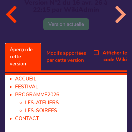
Version N°2 du 16 avr. 26 à
22:15 par WikiAdmin
Version actuelle
Aperçu de
Afficher le
Modifs apportées
cette
code Wiki
par cette version
version