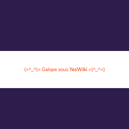
(>^_^)> Galope sous
YesWiki
<(^_^<)