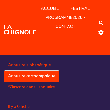
Aller au contenu principal
ACCUEIL
FESTIVAL
PROGRAMME2026
Rec
LA
CONTACT
CHIGNOLE
Annuaire alphabétique
Annuaire cartographique
S'inscrire dans l'annuaire
Il y a 0 fiche.