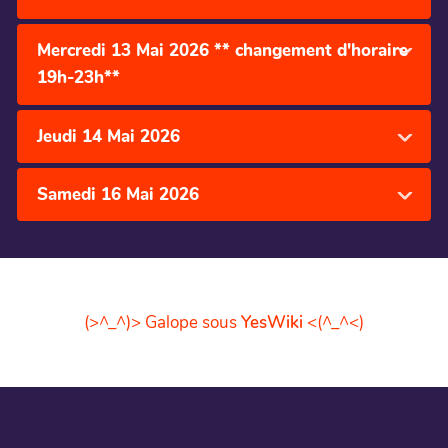
Mercredi 13 Mai 2026 ** changement d'horaire
19h-23h**
Jeudi 14 Mai 2026
Samedi 16 Mai 2026
(>^_^)> Galope sous
YesWiki
<(^_^<)