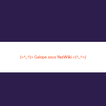
(>^_^)> Galope sous
YesWiki
<(^_^<)