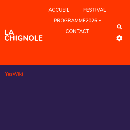
Aller au contenu principal
ACCUEIL
FESTIVAL
PROGRAMME2026
Rec
LA
CONTACT
CHIGNOLE
YesWiki